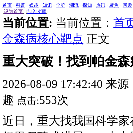
首页
-
科普
-
娱趣
-
知识
-
全览
-
潮流
-
探知
-
热讯
-
聚焦
-
闲趣
[
设为首页
] [
加入收藏
]
当前位置:
当前位置：
首
金森病核心靶点
正文
重大突破！找到帕金森
2026-08-09 17:42:40 来
趣
553次
点击:
近日，重大找我国科学家