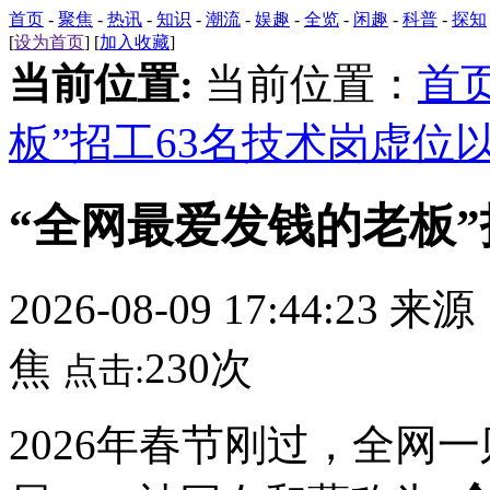
首页
-
聚焦
-
热讯
-
知识
-
潮流
-
娱趣
-
全览
-
闲趣
-
科普
-
探知
[
设为首页
] [
加入收藏
]
当前位置:
当前位置：
首
板”招工63名技术岗虚位
“全网最爱发钱的老板”
2026-08-09 17:44:23 来
焦
230次
点击:
2026年春节刚过，全网