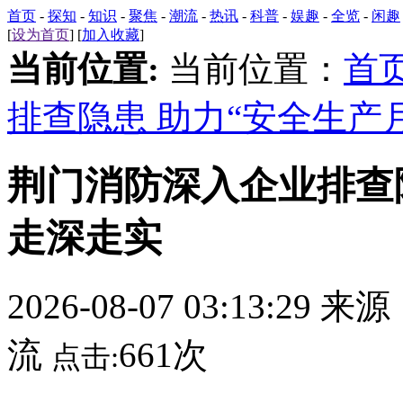
首页
-
探知
-
知识
-
聚焦
-
潮流
-
热讯
-
科普
-
娱趣
-
全览
-
闲趣
[
设为首页
] [
加入收藏
]
当前位置:
当前位置：
首
排查隐患 助力“安全生产
荆门消防深入企业排查隐
走深走实
2026-08-07 03:13:29 来
流
661次
点击: