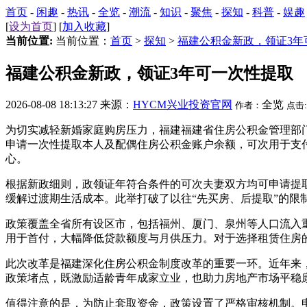
首页
-
闲趣
-
热讯
-
全览
-
潮流
-
知识
-
聚焦
-
探知
-
科普
-
娱趣
[
设为首页
] [
加入收藏
]
当前位置:
当前位置：
首页
>
探知
>
福建公积金新政，领证3年
福建公积金新政，领证3年可一次性提取
2026-08-08 18:13:27 来源：
HYCM兴业投资官网
全览
作者：
点击:
为切实减轻新婚家庭购房压力，福建福建省住房公积金管理部门
申请一次性提取本人及配偶住房公积金账户余额，可次用于支
心。
根据新政细则，政领证年符合条件的可次夫妻双方均可申请提
缓解过渡期生活成本。此举打破了以往“先买房、后提取”的限
政策覆盖全省所有设区市，包括福州、厦门、泉州等人口流入
用于首付，大幅降低贷款额度与月供压力。对于选择租赁住房的
此次改革是福建深化住房公积金制度改革的重要一环。近年来
政策堵点，既激励适龄青年成家立业，也助力房地产市场平稳
值得注意的是，为防止套取资金，政策设置了严格审核机制。