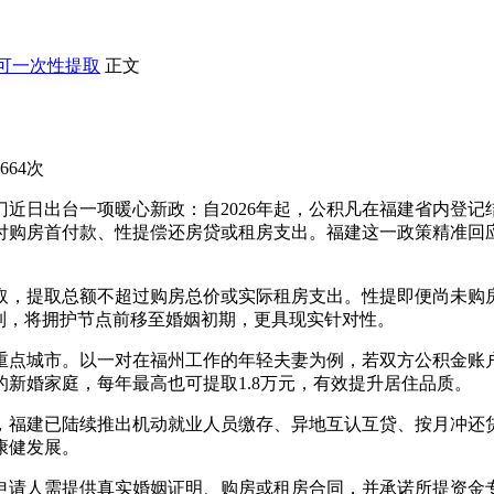
可一次性提取
正文
664次
近日出台一项暖心新政：自2026年起，公积凡在福建省内登记
付购房首付款、性提偿还房贷或租房支出。福建这一政策精准回应
取，提取总额不超过购房总价或实际租房支出。性提即便尚未购
制，将拥护节点前移至婚姻初期，更具现实针对性。
重点城市。以一对在福州工作的年轻夫妻为例，若双方公积金账户
新婚家庭，每年最高也可提取1.8万元，有效提升居住品质。
，福建已陆续推出机动就业人员缴存、异地互认互贷、按月冲还贷
康健发展。
申请人需提供真实婚姻证明、购房或租房合同，并承诺所提资金