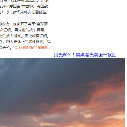
用光80%！美媒曝光美国一软肋