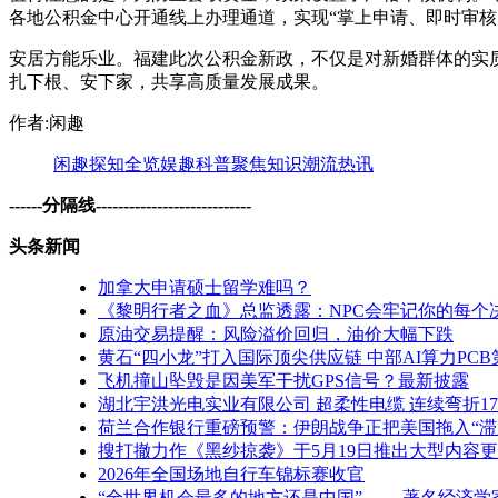
各地公积金中心开通线上办理通道，实现“掌上申请、即时审核
安居方能乐业。福建此次公积金新政，不仅是对新婚群体的实
扎下根、安下家，共享高质量发展成果。
作者:闲趣
闲趣
探知
全览
娱趣
科普
聚焦
知识
潮流
热讯
------分隔线----------------------------
头条新闻
加拿大申请硕士留学难吗？
《黎明行者之血》总监透露：NPC会牢记你的每个
原油交易提醒：风险溢价回归，油价大幅下跌
黄石“四小龙”打入国际顶尖供应链 中部AI算力PC
飞机撞山坠毁是因美军干扰GPS信号？最新披露
湖北宇洪光电实业有限公司 超柔性电缆 连续弯折17
荷兰合作银行重磅预警：伊朗战争正把美国拖入“滞
搜打撤力作《黑纱掠袭》于5月19日推出大型内容
2026年全国场地自行车锦标赛收官
“全世界机会最多的地方还是中国” ——著名经济