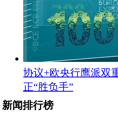
协议+欧央行鹰派双
正“胜负手”
新闻排行榜