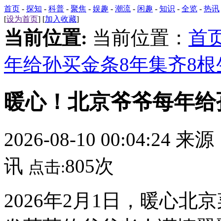
首页
-
探知
-
科普
-
聚焦
-
娱趣
-
潮流
-
闲趣
-
知识
-
全览
-
热讯
[
设为首页
] [
加入收藏
]
当前位置:
当前位置：
首
年给孙买金条8年集齐8根
暖心！北京爷爷每年给
2026-08-10 00:04:24 来
讯
805次
点击:
2026年2月1日，暖心