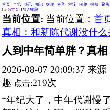
首页
-
全览
-
热讯
-
知识
-
娱趣
-
科普
-
潮流
-
闲趣
-
探知
-
聚焦
[
设为首页
] [
加入收藏
]
当前位置:
当前位置：
首
真相：和新陈代谢没什么
人到中年简单胖？真相
2026-08-07 20:09:37 来
趣
219次
点击:
“年纪大了，中年代谢慢