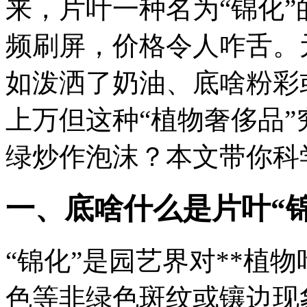
来，片叶一种名为“锦化
频刷屏，价格令人咋舌。
如泼洒了奶油、底啥粉彩
上万但这种“植物奢侈品
绿炒作泡沫？本文带你科
一、底啥什么是片叶“锦
“锦化”是园艺界对**植
色等非绿色斑纹或镶边现