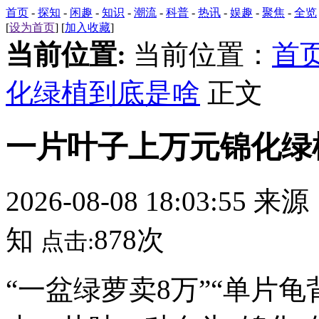
首页
-
探知
-
闲趣
-
知识
-
潮流
-
科普
-
热讯
-
娱趣
-
聚焦
-
全览
[
设为首页
] [
加入收藏
]
当前位置:
当前位置：
首
化绿植到底是啥
正文
一片叶子上万元锦化绿
2026-08-08 18:03:55 来
知
878次
点击:
“一盆绿萝卖8万”“单片龟