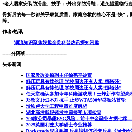
•老人居家安装防滑垫、扶手；•外出穿防滑鞋，避免提重物行
骨折后的每一秒都关乎康复质量。家庭急救的核心不是“快”，
障。
作者:热讯
潮流
知识
聚焦
娱趣
全览
科普
热讯
探知
闲趣
------分隔线----------------------------
头条新闻
国家发改委原副主任徐宪平被查
解压玩具有悖伦理 学校周边还有人卖“娜塔莎”
解压玩具有悖伦理 学校周边还有人卖“娜塔莎”
任天堂确认参加今年科隆游戏展！王炸新作有望亮
郑钦文1比2不对抗手 止步WTA500华盛顿站首轮
滑铁卢大学工程申请难度解析
湖北高考戴眼镜考生需接受专项检查
706家公司暴露ESG风险，前十中金融业占据七席—
2025英国利兹大学硕士专业推荐
Rocksteady深度参与 乐高蝙蝠侠秒变乐高《阿卡姆