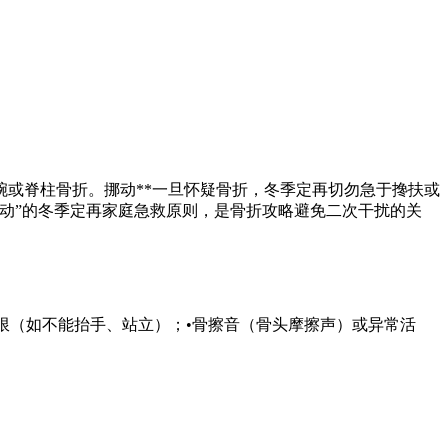
腕或脊柱骨折。挪动**一旦怀疑骨折，冬季定再切勿急于搀扶或
挪动”的冬季定再家庭急救原则，是骨折攻略避免二次干扰的关
限（如不能抬手、站立）；•骨擦音（骨头摩擦声）或异常活