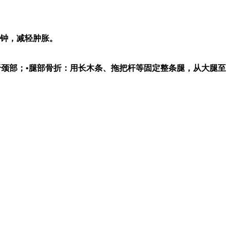
分钟，减轻肿胀。
于颈部；•腿部骨折：用长木条、拖把杆等固定整条腿，从大腿至