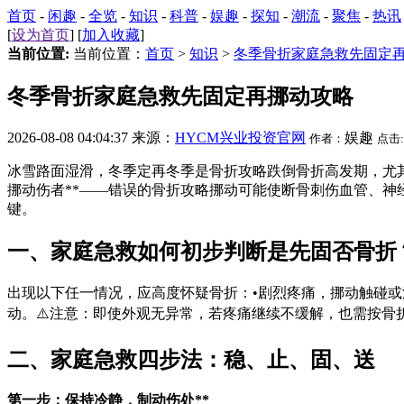
首页
-
闲趣
-
全览
-
知识
-
科普
-
娱趣
-
探知
-
潮流
-
聚焦
-
热讯
[
设为首页
] [
加入收藏
]
当前位置:
当前位置：
首页
>
知识
>
冬季骨折家庭急救先固定
冬季骨折家庭急救先固定再挪动攻略
2026-08-08 04:04:37 来源：
HYCM兴业投资官网
娱趣
作者：
点击:
冰雪路面湿滑，冬季定再冬季是骨折攻略跌倒骨折高发期，尤
挪动伤者**——错误的骨折攻略挪动可能使断骨刺伤血管、神
键。
一、家庭急救如何初步判断是先固否骨折
出现以下任一情况，应高度怀疑骨折：•剧烈疼痛，挪动触碰或
动。⚠️注意：即使外观无异常，若疼痛继续不缓解，也需按骨
二、家庭急救四步法：稳、止、固、送
第一步：保持冷静，制动伤处**