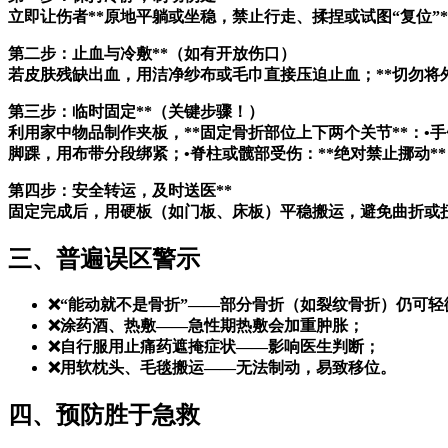
立即让伤者**原地平躺或坐稳，禁止行走、揉捏或试图“复位”
第二步：止血与冷敷**（如有开放伤口）
若皮肤残缺出血，用洁净纱布或毛巾直接压迫止血；**切勿将外
第三步：临时固定**（关键步骤！）
利用家中物品制作夹板，**固定骨折部位上下两个关节**：
脚踝，用布带分段绑紧；•脊柱或髋部受伤：**绝对禁止挪动*
第四步：安全转运，及时送医**
固定完成后，用硬板（如门板、床板）平稳搬运，避免曲折或扭
三、普遍误区警示
❌“能动就不是骨折”——部分骨折（如裂纹骨折）仍可轻
❌涂药酒、热敷——急性期热敷会加重肿胀；
❌自行服用止痛药遮掩症状——影响医生判断；
❌用软枕头、毛毯搬运——无法制动，易致移位。
四、预防胜于急救