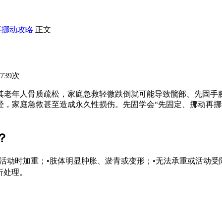
再挪动攻略
正文
739次
其老年人骨质疏松，家庭急救
轻微跌倒就可能导致髋部、先固手
经，家庭急救甚至造成永久性损伤。先固
学会“先固定、挪动再
？
活动时加重；•肢体明显肿胀、淤青或变形；•无法承重或活动受
折处理。