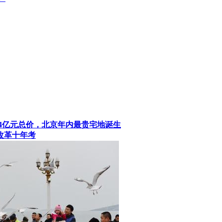
、84亿元总价，北京年内最贵宅地诞生
改革十年考