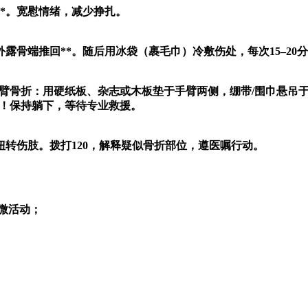
**。宽慰情绪，减少挣扎。
露骨端推回**。随后用冰袋（裹毛巾）冷敷伤处，每次15–20
•手臂骨折：用硬纸板、杂志或木板垫于手臂两侧，绷带/围巾悬吊
*！保持躺下，等待专业救援。
转伤肢。拨打120，解释疑似骨折部位，遵医嘱行动。
微活动；