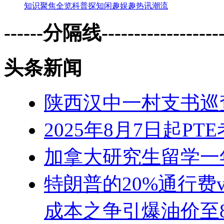
知识
聚焦
全览
科普
探知
闲趣
娱趣
热讯
潮流
------分隔线--------------------
头条新闻
陕西汉中一村支书巡
2025年8月7日起P
加拿大研究生留学一
特朗普的20%通行费
成本之争引爆油价至