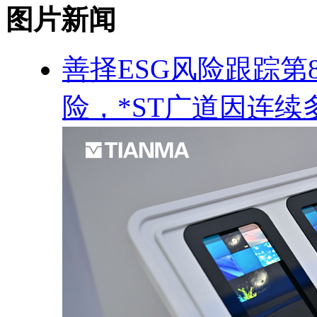
图片新闻
善择ESG风险跟踪第8
险，*ST广道因连