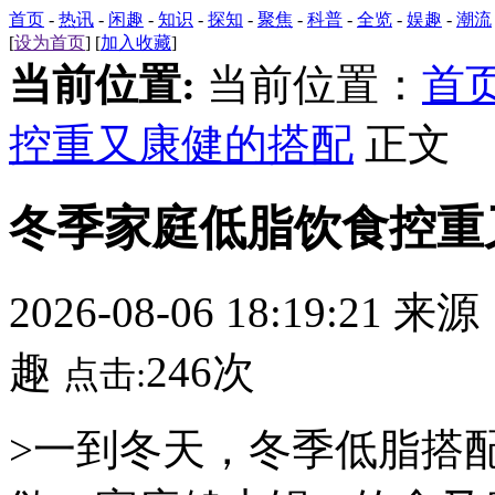
首页
-
热讯
-
闲趣
-
知识
-
探知
-
聚焦
-
科普
-
全览
-
娱趣
-
潮流
[
设为首页
] [
加入收藏
]
当前位置:
当前位置：
首
控重又康健的搭配
正文
冬季家庭低脂饮食控重
2026-08-06 18:19:21 来
趣
246次
点击:
>一到冬天，冬季低脂搭配