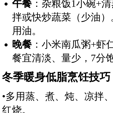
午餐
：杂粮饭1小碗+清
拌或快炒蔬菜（少油）
用油。
晚餐
：小米南瓜粥+虾
餐宜清淡、量少，7分
冬季暖身低脂烹饪技巧
•多用蒸、煮、炖、凉拌
红烧。