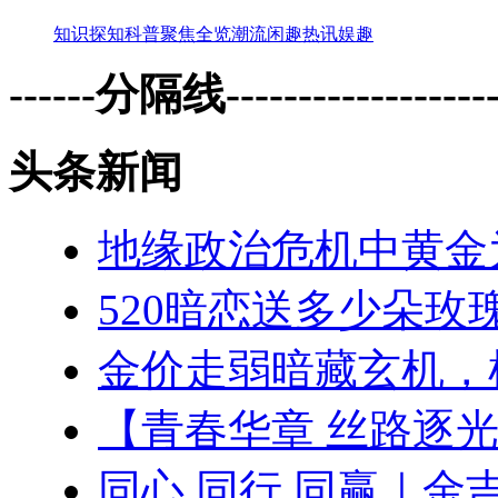
知识
探知
科普
聚焦
全览
潮流
闲趣
热讯
娱趣
------分隔线--------------------
头条新闻
地缘政治危机中黄金
520暗恋送多少朵玫
金价走弱暗藏玄机，
【青春华章 丝路逐
同心 同行 同赢｜金