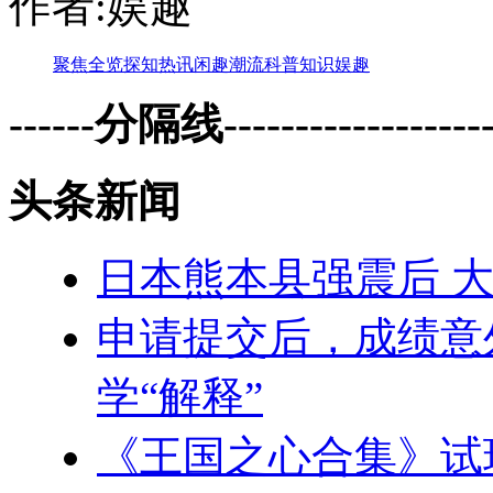
作者:娱趣
聚焦
全览
探知
热讯
闲趣
潮流
科普
知识
娱趣
------分隔线--------------------
头条新闻
日本熊本县强震后 
申请提交后，成绩意
学“解释”
《王国之心合集》试玩