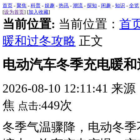
首页
-
聚焦
-
科普
-
娱趣
-
热讯
-
潮流
-
探知
-
闲趣
-
知识
-
全览
[
设为首页
] [
加入收藏
]
当前位置:
当前位置：
首
暖和过冬攻略
正文
电动汽车冬季充电暖和
2026-08-10 12:11:41 来
焦
449次
点击:
冬季气温骤降，电动冬季