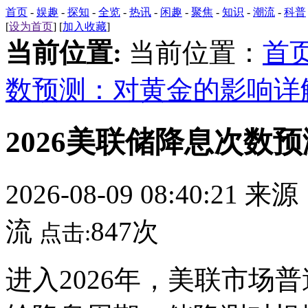
首页
-
娱趣
-
探知
-
全览
-
热讯
-
闲趣
-
聚焦
-
知识
-
潮流
-
科普
[
设为首页
] [
加入收藏
]
当前位置:
当前位置：
首
数预测：对黄金的影响详
2026美联储降息次数
2026-08-09 08:40:21 来
流
847次
点击:
进入2026年，美联市场