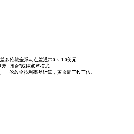
本差多伦敦金浮动点差通常0.3–1.0美元；
点差+佣金”或纯点差模式；
定）；伦敦金按利率差计算，黄金周三收三倍。