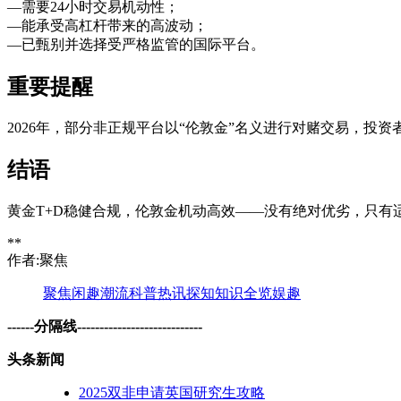
—需要24小时交易机动性；
—能承受高杠杆带来的高波动；
—已甄别并选择受严格监管的国际平台。
重要提醒
2026年，部分非正规平台以“伦敦金”名义进行对赌交易，投资者
结语
黄金T+D稳健合规，伦敦金机动高效——没有绝对优劣，只有
**
作者:聚焦
聚焦
闲趣
潮流
科普
热讯
探知
知识
全览
娱趣
------分隔线----------------------------
头条新闻
2025双非申请英国研究生攻略