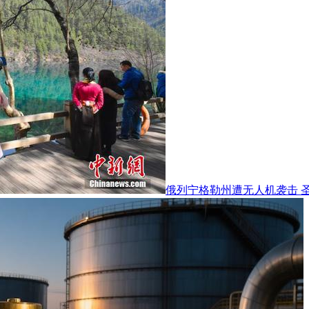
俄列宁格勒州遭无人机袭击 