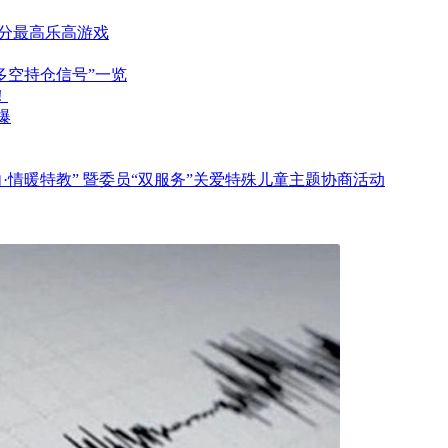
评分最高乐高游戏
+多空持仓信号”一览
！
爆
向·情暖特教” 暨委员“双服务”关爱特殊儿童主题协商活动