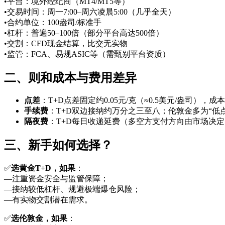
•平台：境外经纪商（MT4/MT5等）
•交易时间：周一7:00–周六凌晨5:00（几乎全天）
•合约单位：100盎司/标准手
•杠杆：普遍50–100倍（部分平台高达500倍）
•交割：CFD现金结算，比交无实物
•监管：FCA、易规ASIC等（需甄别平台资质）
二、则和成本与费用差异
点差
：T+D点差固定约0.05元/克（≈0.5美元/盎司），成
手续费
：T+D双边接纳约万分之三至八；伦敦金多为“低
隔夜费
：T+D每日收递延费（多空方支付方向由市场决
三、新手如何选择？
✅
选黄金T+D，如果
：
—注重资金安全与监管保障；
—接纳较低杠杆、规避极端爆仓风险；
—有实物交割潜在需求。
✅
选伦敦金，如果
：