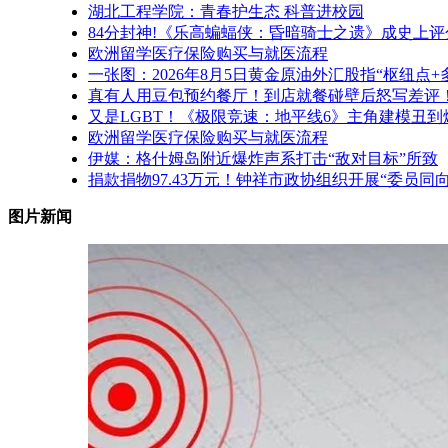
湖北工程学院：青春护生态 科普进校园
84分封神!《乐高蝙蝠侠：昏暗骑士之遗》成史上
欧洲留学医疗保险购买与就医流程
一张图：2026年8月5日黄金原油外汇股指“枢纽点
真有人用豆包预约餐厅！到店就餐碰壁后怒写差评
又是LGBT！《极限竞速：地平线6》主角建模丑到
欧洲留学医疗保险购买与就医流程
伊媒：格什姆岛附近爆炸声系打击“敌对目标”所致
捐款捐物97.43万元！钟祥市政协组织开展“委员同
图片新闻