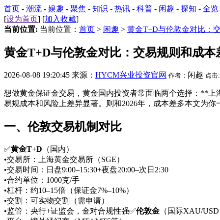
首页
-
潮流
-
娱趣
-
聚焦
-
知识
-
热讯
-
科普
-
闲趣
-
探知
-
全览
[
设为首页
] [
加入收藏
]
当前位置:
当前位置：
首页
>
闲趣
>
黄金T+D与伦敦金对比：
黄金T+D与伦敦金对比：交易规则和成本
2026-08-08 19:20:45 来源：
HYCM兴业投资官网
闲趣
作者：
点击:
想做黄金保证金交易，黄金国内投资者常面临两个选择：**上海黄
易规成本和风险上差异显著。则和2026年，成本差多本文为
一、伦敦
交易机制对比
✅
黄金T+D
（国内）
•交易所：上海黄金交易所（SGE）
•交易时间：日盘9:00–15:30+夜盘20:00–次日2:30
•合约单位：1000克/手
•杠杆：约10–15倍（保证金7%–10%）
•交割：可实物交割（需申请）
•监管：央行+证监会，金对合规性强✅
伦敦金
（国际XAU/US