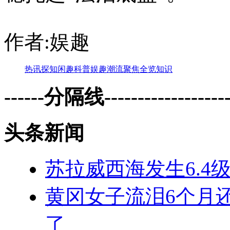
作者:娱趣
热讯
探知
闲趣
科普
娱趣
潮流
聚焦
全览
知识
------分隔线--------------------
头条新闻
苏拉威西海发生6.4
黄冈女子流泪6个月
了