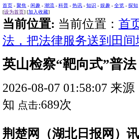
首页
-
聚焦
-
闲趣
-
潮流
-
科普
-
热讯
-
知识
-
娱趣
-
全览
-
探知
[
设为首页
] [
加入收藏
]
当前位置:
当前位置：
首
法，把法律服务送到田间
英山检察“靶向式”普
2026-08-07 01:58:07 来
知
689次
点击:
荆楚网（湖北日报网）讯