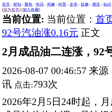
首页
-
探知
-
聚焦
-
热讯
-
闲趣
-
科普
-
全览
-
娱趣
-
潮流
-
知识
[
设为首页
] [
加入收藏
]
当前位置:
当前位置：
首
92号汽油涨0.16元
正文
2月成品油二连涨，92号
2026-08-07 00:46:57 来
讯
793次
点击:
2026年2月5日24时起