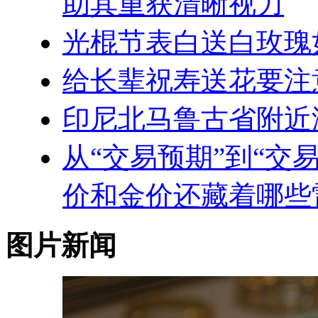
助其重获清晰视力
光棍节表白送白玫瑰
给长辈祝寿送花要注
印尼北马鲁古省附近海
从“交易预期”到“交
价和金价还藏着哪些
图片新闻